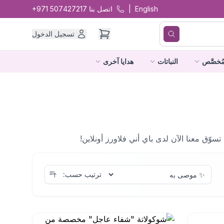
English
|
اتصل بنا
+971 507427217
تسجيل الدخول
ُخصَّص
النباتات
هدايا آخرى
وّق معنا الآن لدى باي أني فلاورز أونلاين!
ترتيب حسب: