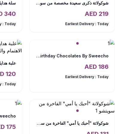
شوكولاتة ذكرى سعيدة مخصصة من سويتشو
سلة هدايا 
AED
340
AED
219
y :
Today
Earliest Delivery :
Today
Happy Birthday Chocolates By Sweecho
AED
186
AED
120
Earliest Delivery :
Today
y :
Today
شوكولاتة "أحبك يا أمي" الفاخرة من سويتشو
AED
175