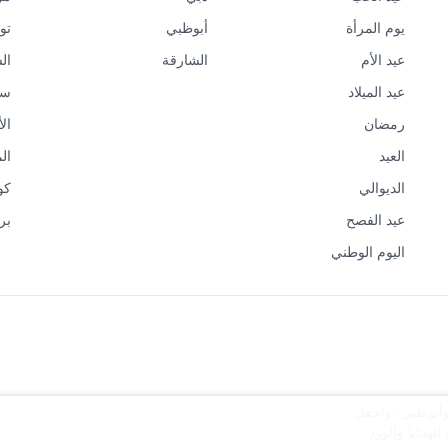
يوم المرأة
أبوظبي
تو
عيد الأم
الشارقة
ال
عيد الميلاد
سي
رمضان
ال
العيد
ال
الديوالي
كو
عيد الفصح
بر
اليوم الوطني
 وأبوظبي، واجعل
هدايا والورد