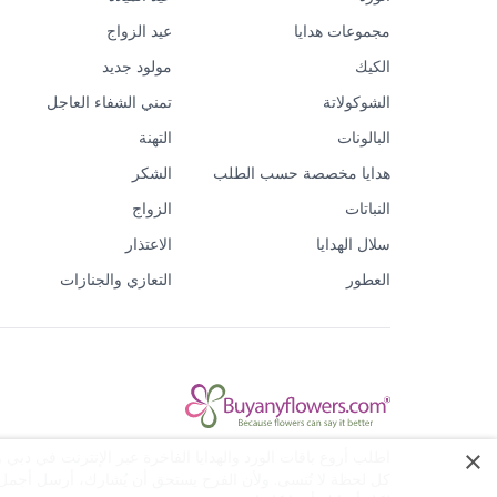
مجموعات هدايا
عيد الزواج
الكيك
مولود جديد
الشوكولاتة
تمني الشفاء العاجل
البالونات
التهنة
هدايا مخصصة حسب الطلب
الشكر
النباتات
الزواج
سلال الهدايا
الاعتذار
العطور
التعازي والجنازات
×
اطلب أروع باقات الورد والهدايا الفاخرة عبر الإنترنت في دبي
كل لحظة لا تُنسى. ولأن الفرح يستحق أن يُشارك، أرسل أجمل ال