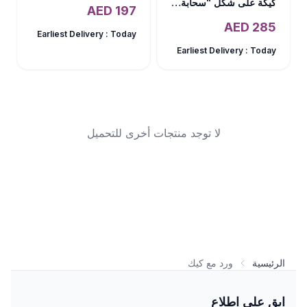
كيكة على شكل "سحابة في السماء" مع فدج الشوكولاتة
AED
197
AED
285
Earliest Delivery :
Today
Earliest Delivery :
Today
لا توجد منتجات أخرى للتحميل
الرئيسية
ورد مع كيك
ابق على اطلاع