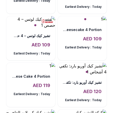
Earliest Delivery :
Today
Earliest Delivery :
Today
Elegant Strawberry Cheesecake 4 Portion
تشيز كيك لوتس – 4 حصص
AED
109
AED
109
Earliest Delivery :
Today
Earliest Delivery :
Today
Baked Cheese Cake 4 Portion
تشيز كيك أوريو بارد: تكفي 4 أشخاص
AED
119
AED
120
Earliest Delivery :
Today
Earliest Delivery :
Today