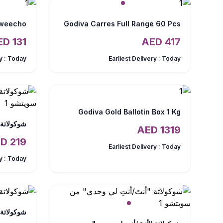
Sweecho
Godiva Carres Full Range 60 Pcs
AED
131
AED
417
y :
Today
Earliest Delivery :
Today
Godiva Gold Ballotin Box 1 Kg
AED
1319
AED
219
Earliest Delivery :
Today
y :
Today
شوكولاتة