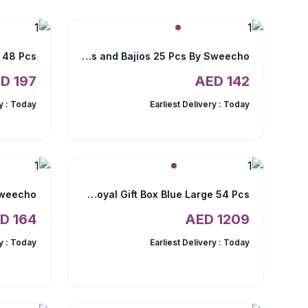
 48 Pcs
Chocolate Truffles and Bajios 25 Pcs By Sweecho
AED
197
AED
142
y :
Today
Earliest Delivery :
Today
Godiva Royal Gift Box Blue Large 54 Pcs
AED
164
AED
1209
y :
Today
Earliest Delivery :
Today