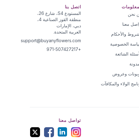
معلومات
اتصل بنا
المستودع S4، شارع 26،
 نحن
منطقة القوز الصناعية 4،
اصل معنا
دبي، الإمارات
العربية المتحدة.
شروط والأحكام
support@buyanyflowers.com
اسة الخصوصية
+971-507427217
أسئلة الشائعة
مدونة
بونات وعروض
نامج الولاء والمكافآت
تواصل معنا