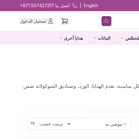
English
|
اتصل بنا
+971 507427217
تسجيل الدخول
ُخصَّص
النباتات
هدايا آخرى
لكل مناسبة، نقدم الهدايا، الورد، وصناديق الشوكولاتة ضمن
ترتيب حسب: