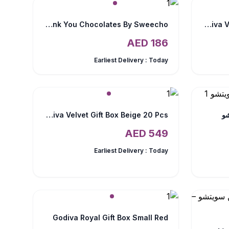
Thank You Chocolates By Sweecho
Godiva Velvet Gift Box Beige 20 Pcs
AED
186
Earliest Delivery :
Today
شو
Godiva Velvet Gift Box Beige 20 Pcs
AED
549
Earliest Delivery :
Today
Godiva Royal Gift Box Small Red