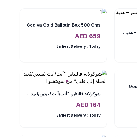
Godiva Gold Ballotin Box 500 Gms
شوكولاتة فاخرة للأم من سويتشو – هدية مليئة بالحب والذوق الرفيع
AED
659
Earliest Delivery :
Today
God
شوكولاتة فالنتاين “أنتِ/أنتَ تُعيدين/تُعيد الحياة إلى قلبي” من سويتشو
AED
164
Earliest Delivery :
Today