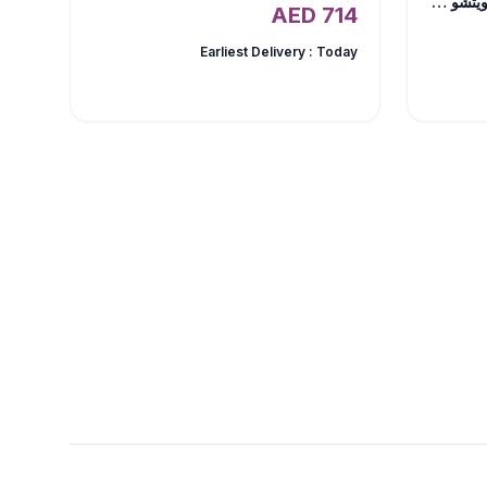
شوكولاتة الحب ليوم الحب من سويتشو – 16 قطعة
AED
714
Earliest Delivery :
Today