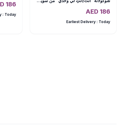
شوكولاتة "أنتَ/أنتِ لي وحدي" من سويتشو
AED
186
AED
186
y :
Today
Earliest Delivery :
Today