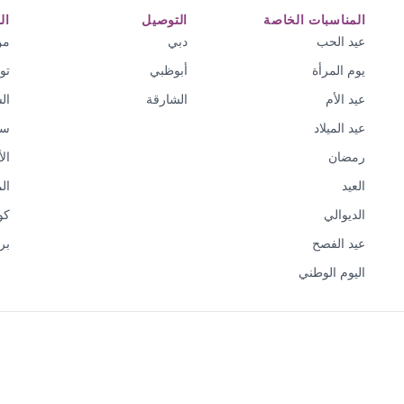
المناسبات الخاصة
التوصيل
ال
عيد الحب
دبي
من
يوم المرأة
أبوظبي
تو
عيد الأم
الشارقة
ال
عيد الميلاد
سي
رمضان
ال
العيد
ال
الديوالي
كو
عيد الفصح
بر
اليوم الوطني