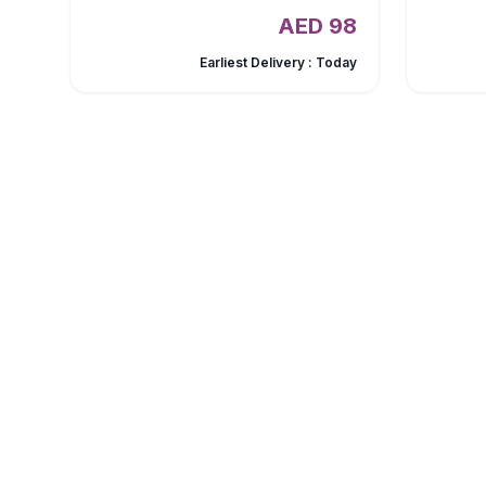
AED
98
Earliest Delivery :
Today