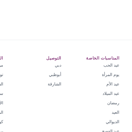
المناسبات الخاصة
التوصيل
ال
عيد الحب
دبي
من
يوم المرأة
أبوظبي
تو
عيد الأم
الشارقة
ال
عيد الميلاد
سي
رمضان
ال
العيد
ال
الديوالي
كو
عيد الفصح
بر