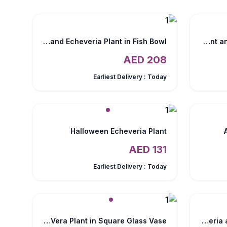
Haworthia and Echeveria Plant in Fish Bowl
Halloween Echeveria Plant and Sweecho Chocolate Box
AED
208
Earliest Delivery :
Today
Halloween Echeveria Plant
AED
131
Earliest Delivery :
Today
Aloe Vera Plant in Square Glass Vase
Mini Sansevieria and Jade Plant in Fish Bowl