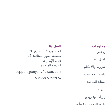
معلومات
اتصل بنا
المستودع S4، شارع 26،
 نحن
منطقة القوز الصناعية 4،
اصل معنا
دبي، الإمارات
العربية المتحدة.
شروط والأحكام
support@buyanyflowers.com
اسة الخصوصية
+971-507427217
أسئلة الشائعة
مدونة
بونات وعروض
نامج الولاء والمكافآت