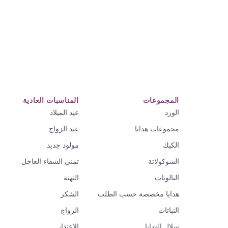
المجموعات
المناسبات العادية
الورد
عيد الميلاد
مجموعات هدايا
عيد الزواج
الكيك
مولود جديد
الشوكولاتة
تمني الشفاء العاجل
البالونات
التهنة
هدايا مخصصة حسب الطلب
الشكر
النباتات
الزواج
سلال الهدايا
الاعتذار