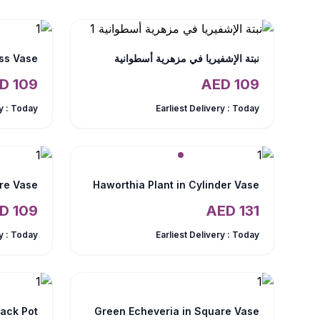
نبتة الإشفيريا في مزهرية أسطوانية
AED
109
AED
109
y :
Today
Earliest Delivery :
Today
are Vase
Haworthia Plant in Cylinder Vase
AED
109
AED
131
y :
Today
Earliest Delivery :
Today
lack Pot
Green Echeveria in Square Vase