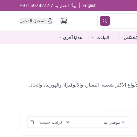
English
|
اتصل بنا
+971 507427217
تسجيل الدخول
ُخصَّص
النباتات
هدايا آخرى
 الأكثر شعبية: الصبار، والألوفيرا، والهورتيا، والجاد.
ترتيب حسب: