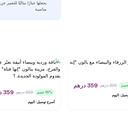
يجعلها خيارًا مثاليًا للتعبي
مناسبة
359
درهم
399
درهم
359
د
399
درهم
% خصم
10
صيل: اليوم
أسرع توصيل: اليوم