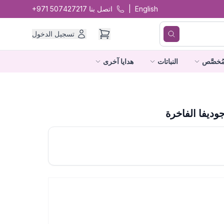
English
|
اتصل بنا
+971 507427217
تسجيل الدخول
ُخصَّص
النباتات
هدايا آخرى
وديفا الفاخرة