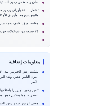
ساق واحدة من زهور السانتيني
تكتمل الباقة بأوراق وزهور م
والبيتوسبوروم، وأوراق الأوكال
مغلفة بورق تغليف يجمع بين ل
٢٤ قطعة من شوكولاتة جوديفا نابس الفاخرة
معلومات إضافية
سُمّيت زهور الجيربيرا بهذا ا
القرن الثامن عشر، وتُعد اليوم
الآسر
تتميز زهور الجيربيرا بامتلاك
الفطرية، مما يعكس قوتها وجم
معنى الزهور: ترمز زهور الجير