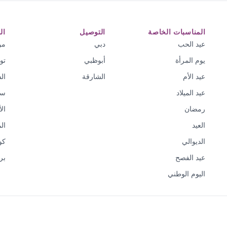
المناسبات الخاصة
التوصيل
ال
عيد الحب
دبي
من
يوم المرأة
أبوظبي
تو
عيد الأم
الشارقة
ال
عيد الميلاد
سي
رمضان
ال
العيد
ال
الديوالي
كو
عيد الفصح
بر
اليوم الوطني