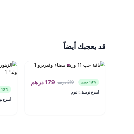
قد يعجبك أيضاً
179
درهم
219
درهم
% خصم
18
% خصم
10
أسرع توصيل: اليوم
أسرع تو