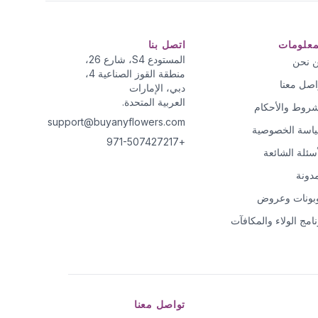
معلومات
اتصل بنا
المستودع S4، شارع 26،
 نحن
منطقة القوز الصناعية 4،
اصل معنا
دبي، الإمارات
العربية المتحدة.
شروط والأحكام
support@buyanyflowers.com
اسة الخصوصية
+971-507427217
أسئلة الشائعة
مدونة
بونات وعروض
نامج الولاء والمكافآت
تواصل معنا