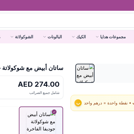
مجموعات هدايا
الكيك
البالونات
الشوكولاتة
م
ساتان أبيض مع شوكولاتة ج
AED
274.00
شامل جميع الضرائب
• نقطة واحدة = درهم واحد
ب