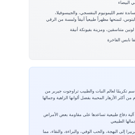
 البيضاء
ساندة تضم الليمونيوم البنفسجي، والجيبسوفيلا،
بتوس، لتمنحها مظهراً طبيعياً أنيقاً ولمسة من الرقي
ونين متناسقين، ومزينة بفيونكة أنيقة
لاسم تكريمًا لعالم النبات والطبيب تراوجوت جيربر من
 من أكثر الأزهار المحببة بفضل ألوانها الزاهية وجمالها
ها آلية دفاع طبيعية تساعدها على مقاومة بعض الأمراض
الها الطبيعي
بيرا إلى البهجة، والحب الوفي، والبراءة، والنقاء، مما