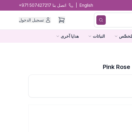
English
|
اتصل بنا
+971 507427217
تسجيل الدخول
ُخصَّص
النباتات
هدايا آخرى
Pink Rose 