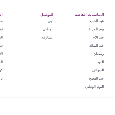
المناسبات الخاصة
التوصيل
ال
عيد الحب
دبي
من
يوم المرأة
أبوظبي
تو
عيد الأم
الشارقة
ال
عيد الميلاد
سي
رمضان
ال
العيد
ال
الديوالي
كو
عيد الفصح
بر
اليوم الوطني