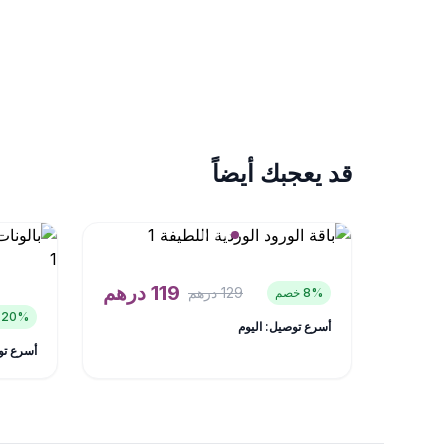
قد يعجبك أيضاً
119
درهم
129
درهم
% خصم
8
% خصم
20
أسرع توصيل: اليوم
أسرع تو