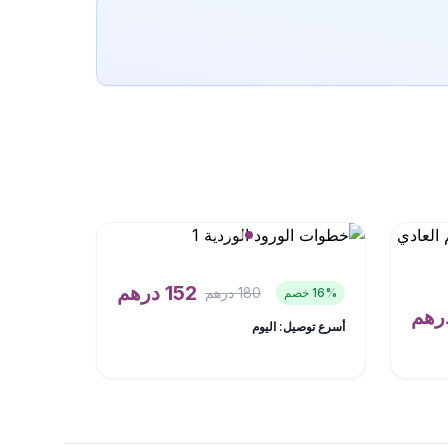
152
درهم
180
درهم
% خصم
16
رهم
أسرع توصيل: اليوم