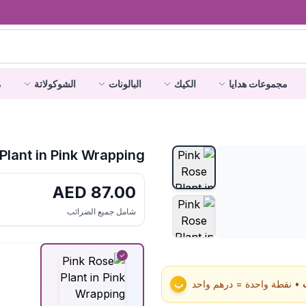
مجموعات هدايا
الكيك
البالونات
الشوكولاتة
م
Plant in Pink Wrapping
AED
87.00
شامل جميع الضرائب
• نقطة واحدة = درهم واحد
ب