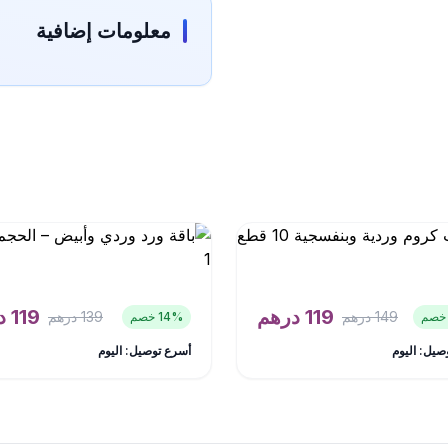
معلومات إضافية
119
درهم
119
د
149
درهم
139
درهم
% خصم
14
صيل: اليوم
أسرع توصيل: اليوم