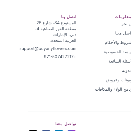
معلومات
اتصل بنا
المستودع S4، شارع 26،
 نحن
منطقة القوز الصناعية 4،
اصل معنا
دبي، الإمارات
العربية المتحدة.
شروط والأحكام
support@buyanyflowers.com
اسة الخصوصية
+971-507427217
أسئلة الشائعة
مدونة
بونات وعروض
نامج الولاء والمكافآت
تواصل معنا