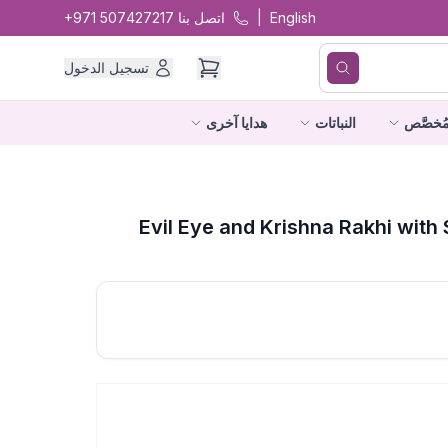
English
|
اتصل بنا
+971 507427217
تسجيل الدخول
ُخصَّص
النباتات
هدايا آخرى
Evil Eye and Krishna Rakhi wit