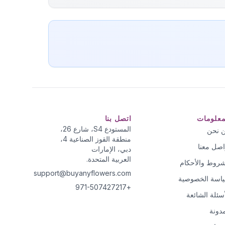
معلومات
اتصل بنا
المستودع S4، شارع 26،
 نحن
منطقة القوز الصناعية 4،
اصل معنا
دبي، الإمارات
العربية المتحدة.
شروط والأحكام
support@buyanyflowers.com
اسة الخصوصية
+971-507427217
أسئلة الشائعة
مدونة