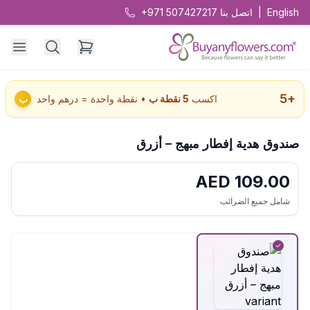
English
|
اتصل بنا
+971 507427217
5
+
اكسب
5
نقطة ب
• نقطة واحدة = درهم واحد
ب
صندوق هدية إفطار مبهج – أزرق
AED
109.00
شامل جميع الضرائب