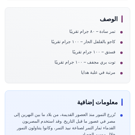
الوصف
تمر سادة – ٨٠ جرام تقريبًا
كاجو بالفلفل الحار – ١٠٠ جرام تقريبًا
فستق – ١٠٠ جرام تقريبًا
توت بري مجفف – ١٠٠ جرام تقريبًا
مرتبة في علبة هدايا
معلومات إضافية
تُزرع التمور منذ العصور القديمة، من بلاد ما بين النهرين إلى
مصر في عصور ما قبل التاريخ. وقد استخدم المصريون
القدماء ثمار التمر لصناعة نبيذ التمر، وكانوا يتناولون التمور
خلال موسم الحصاد.