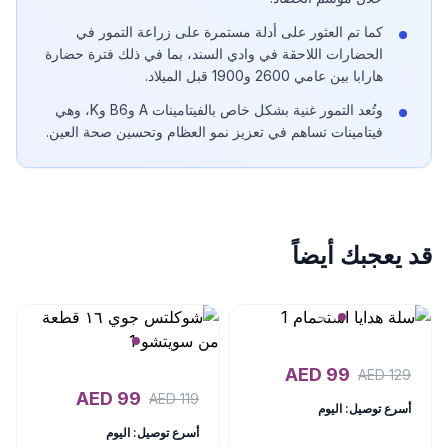
كما تم العثور على أدلة مستمرة على زراعة التمور في
الحضارات اللاحقة في وادي السند، بما في ذلك فترة حضارة
هارابا بين عامي 2600 و1900 قبل الميلاد.
وتُعد التمور غنية بشكل خاص بالفيتامينات A وB6 وK، وهي
فيتامينات تساهم في تعزيز نمو العظام وتحسين صحة العين.
قد يعجبك أيضاً
AED
99
AED
129
AED
99
AED
119
أسرع توصيل: اليوم
أسرع توصيل: اليوم