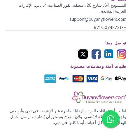
المستودع S4، شارع 26، منطقة القوز الصناعية 4، دبي، الإمارات
العربية المتحدة.
support@buyanyflowers.com
+971-507427217
تواصل معنا
طلبات آمنة ومعاملات مضمونة
اطلب أروع باقات الورد والهدايا الفاخرة عبر الإنترنت في دبي وأبوظبي،
واجعل كل لحظة لا تُنسى. ولأن الفرح يستحق أن يُشارك، أرسل أجمل
الهدايا والورد لكل أحبائك أينما كانوا في دبي.