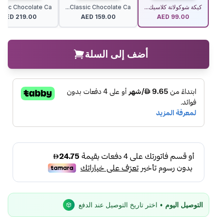
كيكة شوكولاتة كلاسيك...
Classic Chocolate Ca...
ssic Chocolate Ca...
AED
219.00
AED
159.00
AED
99.00
أضف إلى السلة
التوصيل اليوم
• اختر تاريخ التوصيل عند الدفع