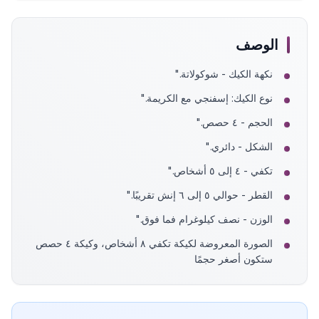
الوصف
نكهة الكيك - شوكولاتة."
نوع الكيك: إسفنجي مع الكريمة."
الحجم - ٤ حصص."
الشكل - دائري."
تكفي - ٤ إلى ٥ أشخاص."
القطر - حوالي ٥ إلى ٦ إنش تقريبًا."
الوزن - نصف كيلوغرام فما فوق."
الصورة المعروضة لكيكة تكفي ٨ أشخاص، وكيكة ٤ حصص
ستكون أصغر حجمًا