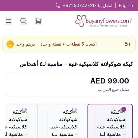
English
|
اتصل بنا
+971 507427217
5
+
اكسب
5
نقطة ب
• نقطة واحدة = درهم واحد
ب
كيكة شوكولاتة كلاسيكية غنية – مناسبة لـ٤ أشخاص
AED
99.00
شامل جميع الضرائب