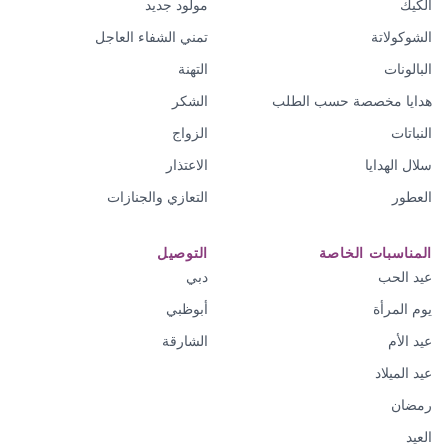
الكيك
مولود جديد
الشوكولاتة
تمني الشفاء العاجل
البالونات
التهنة
هدايا مخصصة حسب الطلب
الشكر
النباتات
الزواج
سلال الهدايا
الاعتذار
العطور
التعازي والجنازات
المناسبات الخاصة
التوصيل
عيد الحب
دبي
يوم المرأة
أبوظبي
عيد الأم
الشارقة
عيد الميلاد
رمضان
العيد