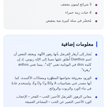
3 شرائح ليمون مجفف
4 حبات زينة حمراء
مُحضّر في سلة كبيرة بنية بمقبض
معلومات إضافية
يُشار إلى أزهار القرنفل بأنها زهور الآلهة. ويعتقد البعض أن
اسم Dianthus أُطلق عليها نسبةً إلى الإله زيوس، إذ إن
كلمة dios في اليونانية تعني "إله"، بينما تعني anthos
"زهرة".
الورود معروفة بخواصها المطهّرة ومضادّات الأكسدة، كما
أنها مصدر غني بفيتامينات A وB3 وC وD وE، وتُستخدم عادةً
في ماء الورد والزيوت والروائح.
معاني الزهور: القرنفل الأحمر: الحب – الفخر – الإعجاب
الورد الأحمر: التعبير عن الحب – المشاعر العميقة