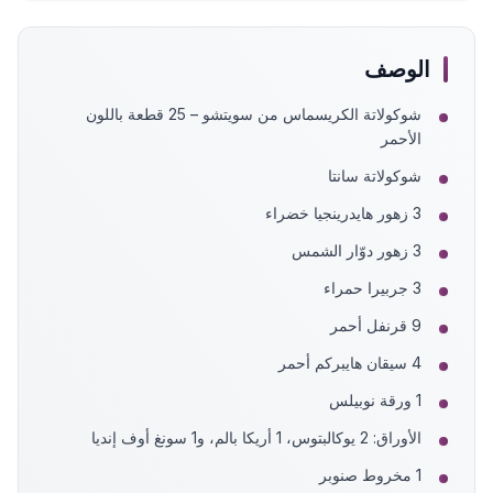
الوصف
شوكولاتة الكريسماس من سويتشو – 25 قطعة باللون
الأحمر
شوكولاتة سانتا
3 زهور هايدرينجيا خضراء
3 زهور دوّار الشمس
3 جربيرا حمراء
9 قرنفل أحمر
4 سيقان هايبركم أحمر
1 ورقة نوبيلس
الأوراق: 2 يوكالبتوس، 1 أريكا بالم، و1 سونغ أوف إنديا
1 مخروط صنوبر