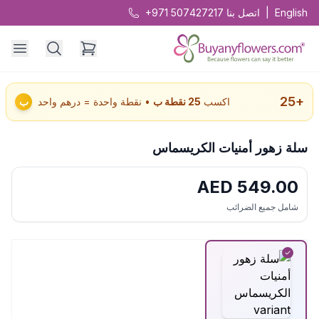
English
|
اتصل بنا
+971 507427217
25
+
اكسب
25
نقطة ب
• نقطة واحدة = درهم واحد
ب
سلة زهور أمنيات الكريسماس
AED
549.00
شامل جميع الضرائب