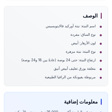
الوصف
اسم النبتة: نبتة أوركيد فالاينوبسيس
نوع الساق: مفردة
لون الأزهار: أبيض
نوع النبتة: نبتة مزهرة
ارتفاع النبتة: حتى 24 بوصة (عادةً بين 18 و24 بوصة)
مغلفة بورق تغليف أبيض أنيق
مربوطة بفيونكة من الرافيا الطبيعية
معلومات إضافية
يوجد في الطبيعة أكثر من 25,000 نوع من زهور الأوركيد،