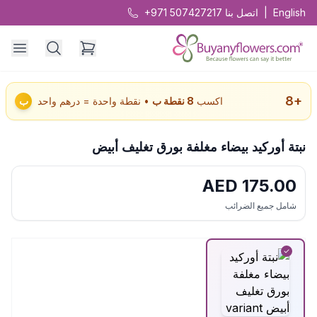
English
|
اتصل بنا
+971 507427217
8
+
اكسب
8
نقطة ب
• نقطة واحدة = درهم واحد
ب
نبتة أوركيد بيضاء مغلفة بورق تغليف أبيض
AED
175.00
شامل جميع الضرائب