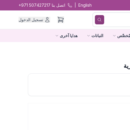
English
|
اتصل بنا
+971 507427217
تسجيل الدخول
ُخصَّص
النباتات
هدايا آخرى
ية