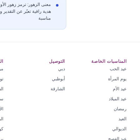
معنى الزهور: ترمز زهور الأور
هدية راقية تعبّر عن التقدير
مناسبة
المناسبات الخاصة
التوصيل
ال
عيد الحب
دبي
من
يوم المرأة
أبوظبي
تو
عيد الأم
الشارقة
ال
عيد الميلاد
سي
رمضان
ال
العيد
ال
الديوالي
كو
عيد الفصح
بر