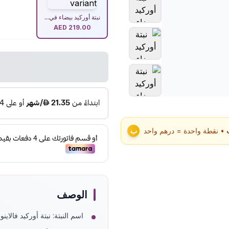
نبتة أوركيد بيضاء في...
AED
219.00
• نقطة واحدة = درهم واحد
ب
الوصف
اسم النبتة: نبتة أوركيد فالاي