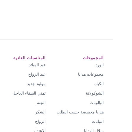
المجموعات
المناسبات العادية
الورد
عيد الميلاد
مجموعات هدايا
عيد الزواج
الكيك
مولود جديد
الشوكولاتة
تمني الشفاء العاجل
البالونات
التهنة
هدايا مخصصة حسب الطلب
الشكر
النباتات
الزواج
سلال الهدايا
الاعتذار