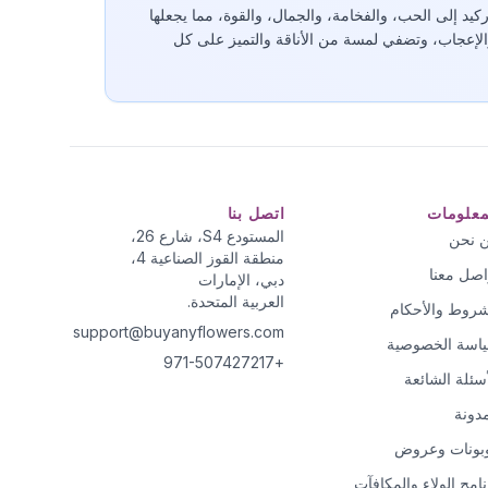
كيد إلى الحب، والفخامة، والجمال، والقوة، مما يجعلها
 والإعجاب، وتضفي لمسة من الأناقة والتميز على كل
معلومات
اتصل بنا
المستودع S4، شارع 26،
 نحن
منطقة القوز الصناعية 4،
اصل معنا
دبي، الإمارات
العربية المتحدة.
شروط والأحكام
support@buyanyflowers.com
اسة الخصوصية
+971-507427217
أسئلة الشائعة
مدونة
بونات وعروض
نامج الولاء والمكافآت