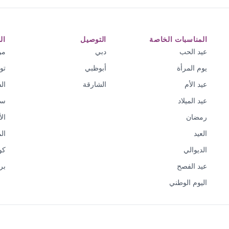
المناسبات الخاصة
التوصيل
ال
عيد الحب
دبي
من
يوم المرأة
أبوظبي
تو
عيد الأم
الشارقة
ال
عيد الميلاد
سي
رمضان
ال
العيد
ال
الديوالي
كو
عيد الفصح
بر
اليوم الوطني