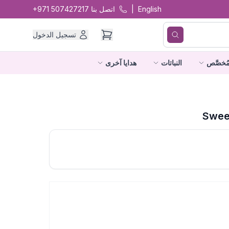
English
|
اتصل بنا
+971 507427217
تسجيل الدخول
ُخصَّص
النباتات
هدايا آخرى
Swee