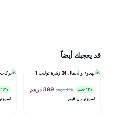
قد يعجبك أيضاً
399
درهم
449
درهم
% خصم
11
% خصم
13
أسرع توصيل: اليوم
أسرع تو