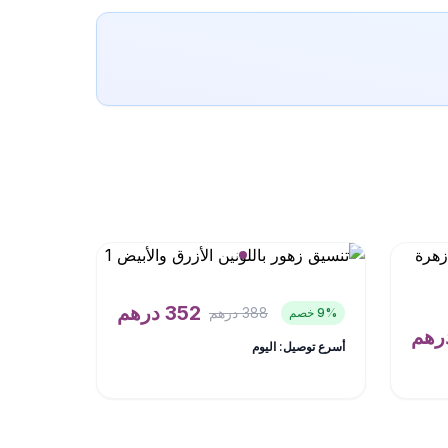
352
درهم
388
درهم
% خصم
9
رهم
أسرع توصيل: اليوم