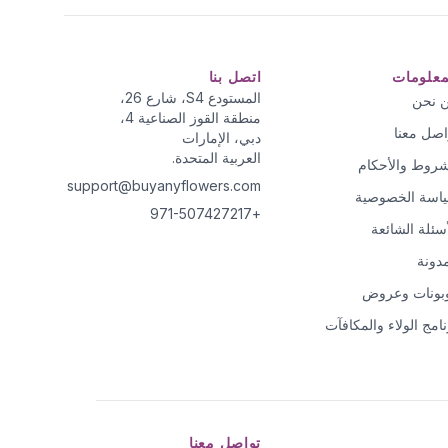
معلومات
اتصل بنا
المستودع S4، شارع 26،
 نحن
منطقة القوز الصناعية 4،
اصل معنا
دبي، الإمارات
العربية المتحدة.
شروط والأحكام
support@buyanyflowers.com
اسة الخصوصية
+971-507427217
أسئلة الشائعة
مدونة
بونات وعروض
نامج الولاء والمكافآت
تواصل معنا