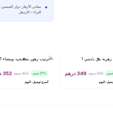
معاني الأزهار: دوار الشمس: ا
الثراء – الازدهار
349
درهم
352
د
399
درهم
423
درهم
% خصم
17
صيل: اليوم
أسرع توصيل: اليوم