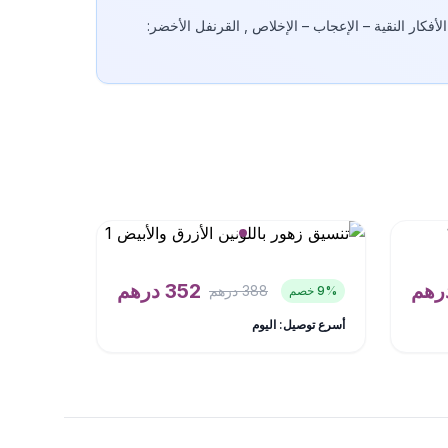
لأفكار النقية – الإعجاب – الإخلاص , القرنفل الأخضر:
رهم
352
درهم
388
درهم
% خصم
9
أسرع توصيل: اليوم