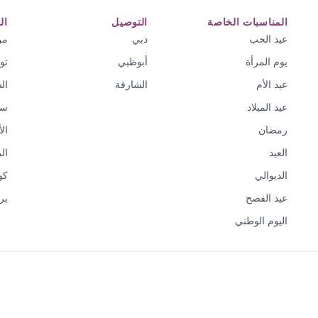
المناسبات الخاصة
التوصيل
ال
عيد الحب
دبي
من
يوم المرأة
أبوظبي
تو
عيد الأم
الشارقة
ال
عيد الميلاد
سي
رمضان
ال
العيد
ال
الديوالي
كو
عيد الفصح
بر
اليوم الوطني