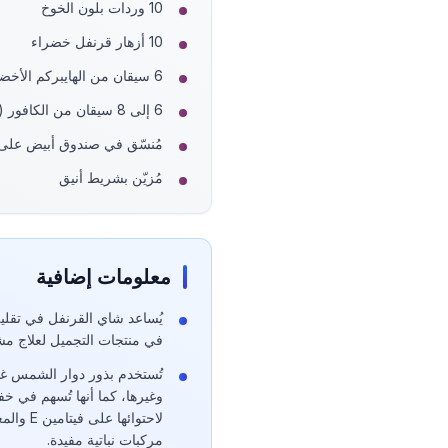
10 وردات بلون الخوخ
10 أزهار قرنفل خضراء
6 سيقان من الهايبركم الأخضر
6 إلى 8 سيقان من الكافور (الأوكالبتوس)
مُنسّق في صندوق أبيض عل
مُزيّن بشريط أنيق
معلومات إضافية
يُساعد شاي القرنفل في تقليل
في منتجات التجميل لعلاج مشا
تُستخدم بذور دوار الشمس غا
وغيرها، كما أنها تُسهم في 
لاحتوائه
مركبات نباتية مفيدة.