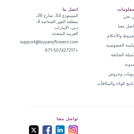
معلومات
اتصل بنا
المستودع S4، شارع 26،
 نحن
منطقة القوز الصناعية 4،
اصل معنا
دبي، الإمارات
العربية المتحدة.
شروط والأحكام
support@buyanyflowers.com
اسة الخصوصية
+971-507427217
أسئلة الشائعة
مدونة
بونات وعروض
نامج الولاء والمكافآت
تواصل معنا