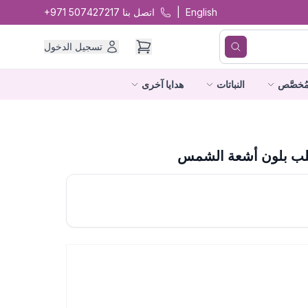
English
|
اتصل بنا
+971 507427217
تسجيل الدخول
ُخصَّص
النباتات
هدايا آخرى
ب بلون أشعة الشمس