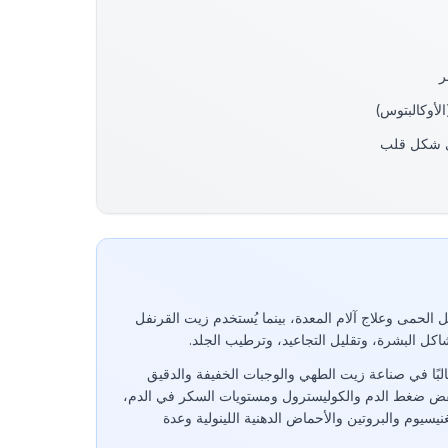
ى شكل قلب
 الحمى وعلاج آلام المعدة، بينما يُستخدم زيت القرنفل
كل البشرة، وتقليل التجاعيد، وترطيب الجلد.
لبًا في صناعة زيت الطهي والوجبات الخفيفة والدقيق
خفض ضغط الدم والكوليسترول ومستويات السكر في الدم،
ا على فيتامين E والمغنيسيوم والبروتين والأحماض الدهنية اللينولية وعدة