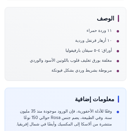
الوصف
١١ وردة حمراء
١٠ أزهار قرنفل وردية
أوراق: ٤-٥ سيقان بارفيفوليا
مغلفة بورق تغليف قلوب باللونين الأسود والوردي
مربوطة بشريط وردي بشكل فيونكة
معلومات إضافية
وفقًا للأدلة الأحفورية، فإن الورود موجودة منذ 35 مليون
سنة. وفي الطبيعة، يضم جنس Rosa حوالي 150 نوعًا
منتشرة من ألاسكا إلى المكسيك وأيضًا في شمال إفريقيا.