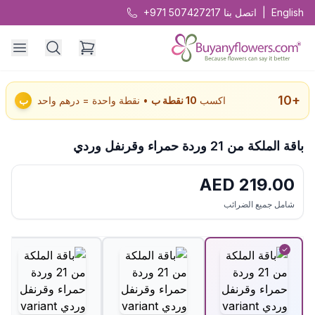
English
|
اتصل بنا
+971 507427217
10
+
اكسب
10
نقطة ب
• نقطة واحدة = درهم واحد
ب
باقة الملكة من 21 وردة حمراء وقرنفل وردي
AED
219.00
شامل جميع الضرائب