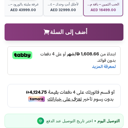
الحب الثمين – باقة م...
لأجلكِ أنتِ وحدك – ٤...
غرفة مليئة بالورود –...
AED
43999.00
AED
32999.00
AED
16499.00
أضف إلى السلة
التوصيل اليوم
• اختر تاريخ التوصيل عند الدفع