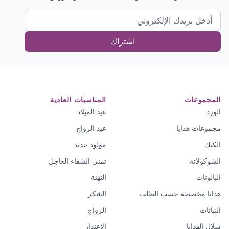
اشتراك
المجموعات
المناسبات العادية
الورد
عيد الميلاد
مجموعات هدايا
عيد الزواج
الكيك
مولود جديد
الشوكولاتة
تمني الشفاء العاجل
البالونات
التهنة
هدايا مخصصة حسب الطلب
الشكر
النباتات
الزواج
سلال الهدايا
الاعتذار