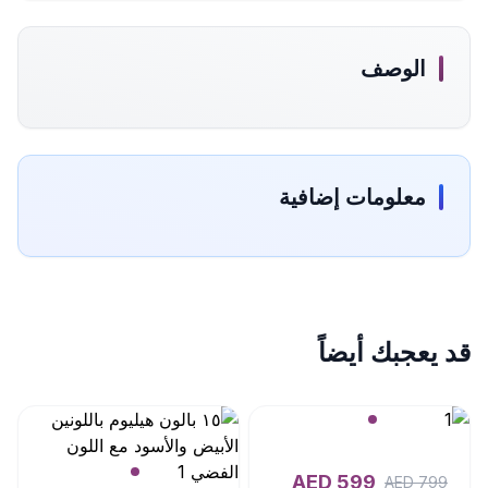
الوصف
معلومات إضافية
قد يعجبك أيضاً
AED
599
AED
799