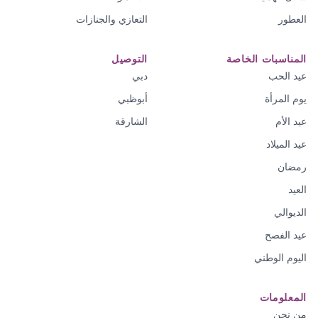
العطور
التعازي والجنازات
المناسبات الخاصة
التوصيل
عيد الحب
دبي
يوم المرأة
أبوظبي
عيد الأم
الشارقة
عيد الميلاد
رمضان
العيد
الديوالي
عيد الفصح
اليوم الوطني
المعلومات
من نحن