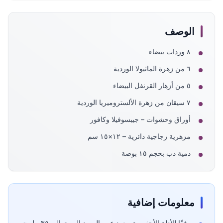
الوصف
٨ وردات بيضاء
٦ من زهرة الماثيولا الوردية
٥ من أزهار القرنفل البيضاء
٧ سيقان من زهرة الألستروميريا الوردية
أوراق وحشوات – جيبسوفيلا وكافور
مزهرية زجاجية دائرية – ١٢×١٥ سم
دمية دب بحجم ١٥ بوصة
معلومات إضافية
وفقًا للأدلة الأحفورية، يعود عمر الورود إلى حوالي ٣٥ مليون