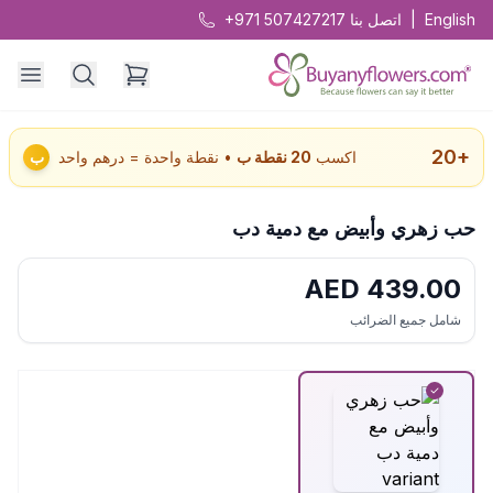
English
|
اتصل بنا
+971 507427217
20
+
اكسب
20
نقطة ب
• نقطة واحدة = درهم واحد
ب
حب زهري وأبيض مع دمية دب
AED
439.00
شامل جميع الضرائب