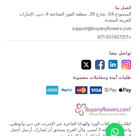
اتصل بنا
المستودع S4، شارع 26، منطقة القوز الصناعية 4، دبي، الإمارات
العربية المتحدة.
support@buyanyflowers.com
+971-507427217
تواصل معنا
طلبات آمنة ومعاملات مضمونة
اطلب أروع باقات الورد والهدايا الفاخرة عبر الإنترنت في دبي وأبوظبي،
واجعل كل لحظة لا تُنسى. ولأن الفرح يستحق أن يُشارك، أرسل أجمل
الهدايا والورد لكل أحبائك أينما كانوا في دبي.