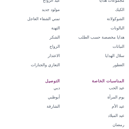
مجموعات هدايا
عيد الزواج
الكيك
مولود جديد
الشوكولاتة
تمني الشفاء العاجل
البالونات
التهنة
هدايا مخصصة حسب الطلب
الشكر
النباتات
الزواج
سلال الهدايا
الاعتذار
العطور
التعازي والجنازات
المناسبات الخاصة
التوصيل
عيد الحب
دبي
يوم المرأة
أبوظبي
عيد الأم
الشارقة
عيد الميلاد
رمضان