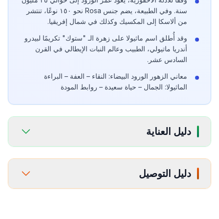
سنة. وفي الطبيعة، يضم جنس Rosa نحو ١٥٠ نوعًا، تنتشر
من ألاسكا إلى المكسيك وكذلك في شمال إفريقيا.
وقد أُطلق اسم ماثيولا على زهرة الـ "ستوك" تكريمًا لبيدرو
أندريا ماتيولي، الطبيب وعالم النبات الإيطالي في القرن
السادس عشر.
معاني الزهور الورود البيضاء: النقاء – العفة – البراءة
الماثيولا: الجمال – حياة سعيدة – روابط المودة
دليل العناية
دليل التوصيل