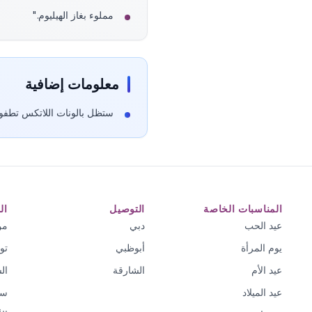
مملوء بغاز الهيليوم."
معلومات إضافية
ستظل بالونات اللاتكس تطفو لمدة تتراوح بين ٨-
المناسبات الخاصة
التوصيل
ال
عيد الحب
دبي
من
يوم المرأة
أبوظبي
تو
عيد الأم
الشارقة
ال
عيد الميلاد
سي