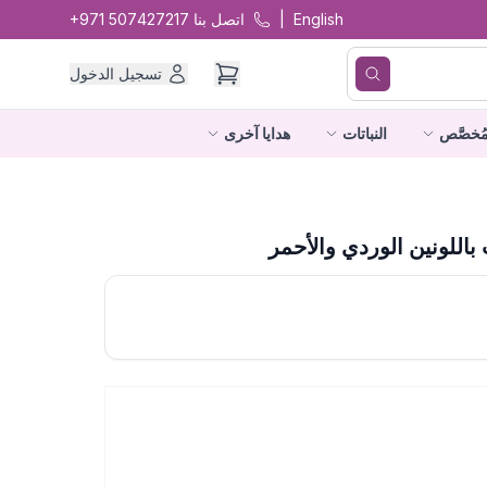
English
|
اتصل بنا
+971 507427217
تسجيل الدخول
ُخصَّص
النباتات
هدايا آخرى