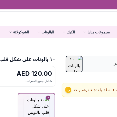
مجموعات هدايا
الكيك
البالونات
الشوكولاتة
م
١٠ بالونات على شكل قلب باللونين الوردي والأحمر
AED
120.00
شامل جميع الضرائب
• نقطة واحدة = درهم واحد
ب