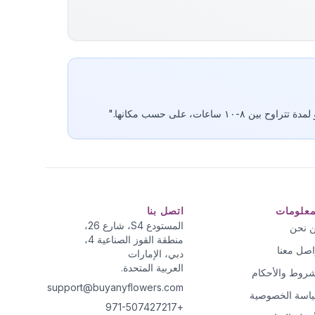
١٠ ساعات، على حسب مكانها."
معلومات
اتصل بنا
المستودع S4، شارع 26،
 نحن
منطقة القوز الصناعية 4،
اصل معنا
دبي، الإمارات
العربية المتحدة.
شروط والأحكام
support@buyanyflowers.com
اسة الخصوصية
+971-507427217