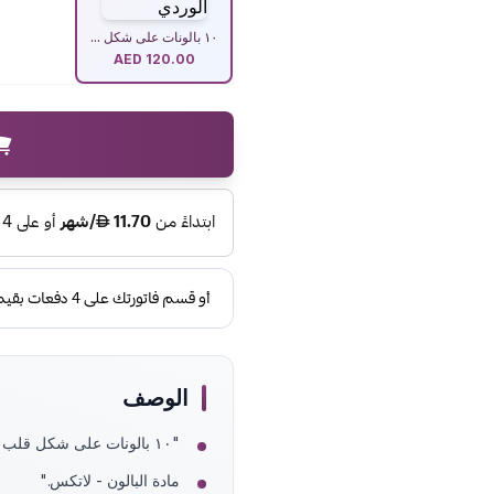
١٠ بالونات على شكل ...
AED
120.00
الوصف
"١٠ بالونات على شكل قلب باللونين الأحمر والوردي
مادة البالون - لاتكس."