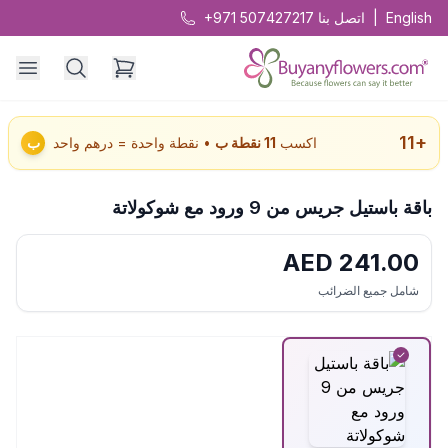
English
|
اتصل بنا
+971 507427217
11
+
اكسب
11
نقطة ب
• نقطة واحدة = درهم واحد
ب
باقة باستيل جريس من 9 ورود مع شوكولاتة
AED
241.00
شامل جميع الضرائب