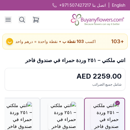
English
|
اتصل بنا
+971 507427217
103
+
اكسب
103
نقطة ب
• نقطة واحدة = درهم واحد
ب
انتي ملكتي – ٢٥١ وردة حمراء في صندوق فاخر
AED
2259.00
شامل جميع الضرائب