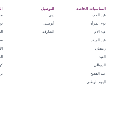
المناسبات الخاصة
التوصيل
ال
عيد الحب
دبي
من
يوم المرأة
أبوظبي
تو
عيد الأم
الشارقة
ال
عيد الميلاد
سي
رمضان
ال
العيد
ال
الديوالي
كو
عيد الفصح
بر
اليوم الوطني