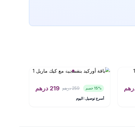
رهم
219
درهم
259
درهم
% خصم
15
أسرع توصيل: اليوم