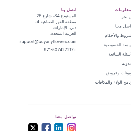
معلومات
اتصل بنا
المستودع S4، شارع 26،
 نحن
منطقة القوز الصناعية 4،
اصل معنا
دبي، الإمارات
العربية المتحدة.
شروط والأحكام
support@buyanyflowers.com
اسة الخصوصية
+971-507427217
أسئلة الشائعة
مدونة
بونات وعروض
نامج الولاء والمكافآت
تواصل معنا