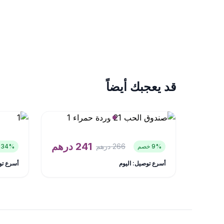
قد يعجبك أيضاً
241
درهم
266
درهم
% خصم
9
% خصم
34
أسرع توصيل: اليوم
أسرع تو