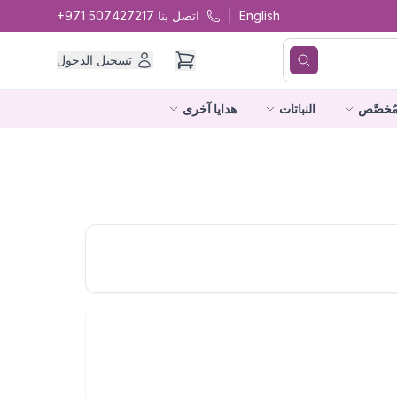
English
|
اتصل بنا
+971 507427217
تسجيل الدخول
ُخصَّص
النباتات
هدايا آخرى