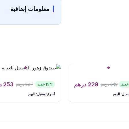
معلومات إضافية
229
درهم
253
د
349
درهم
297
درهم
% خصم
15
صيل: اليوم
أسرع توصيل: اليوم