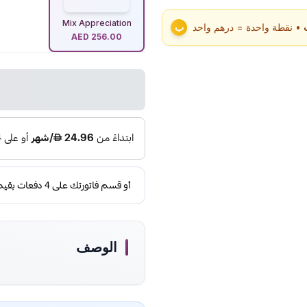
Mix Appreciation
• نقطة واحدة = درهم واحد
ب
AED
256.00
الوصف