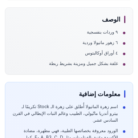
الوصف
٩ وردات بنفسجية
٦ زهور ماتيولا وردية
٤ أوراق أوكالبتوس
غلفة بشكل جميل ومزينة بشريط ربطة
معلومات إضافية
اسم زهرة الماتيولا أُطلق على زهرة الـ Stock تكريمًا لـ
بيترو أندريا ماتّيولي، الطبيب وعالم النبات الإيطالي في القرن
السادس عشر.
الورود معروفة بخصائصها الطبية، فهي مطهرة، مضادة
للأكسدة وغنية بالفيتامينات مثل A، B3، C، D وE، كما