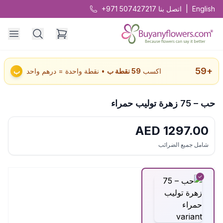
English
|
اتصل بنا
+971 507427217
59
+
اكسب
59
نقطة ب
• نقطة واحدة = درهم واحد
ب
حب – 75 زهرة توليب حمراء
AED
1297.00
شامل جميع الضرائب