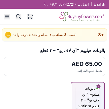
English
|
اتصل بنا
+971 507427217
3
+
اكسب
3
نقطة ب
• نقطة واحدة = درهم واحد
ب
بالونات هيليوم "آي لاف يو" – ٣ قطع
AED
65.00
شامل جميع الضرائب