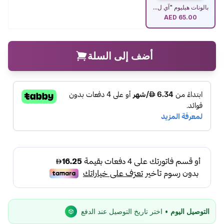
بالونات هيليوم "آي ل...
AED
65.00
أضف إلى السلة
التوصيل اليوم
• اختر تاريخ التوصيل عند الدفع