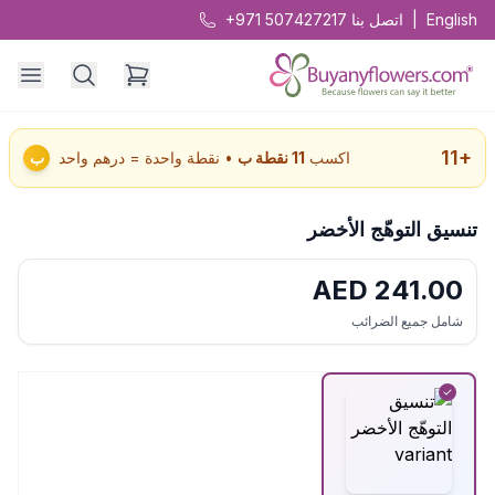
English
|
اتصل بنا
+971 507427217
11
+
اكسب
11
نقطة ب
• نقطة واحدة = درهم واحد
ب
تنسيق التوهّج الأخضر
AED
241.00
شامل جميع الضرائب