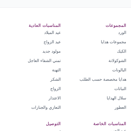
المجموعات
المناسبات العادية
الورد
عيد الميلاد
مجموعات هدايا
عيد الزواج
الكيك
مولود جديد
الشوكولاتة
تمني الشفاء العاجل
البالونات
التهنة
هدايا مخصصة حسب الطلب
الشكر
النباتات
الزواج
سلال الهدايا
الاعتذار
العطور
التعازي والجنازات
المناسبات الخاصة
التوصيل
عيد الحب
دبي