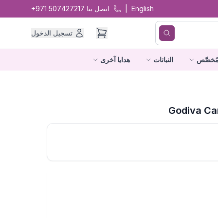
English
|
اتصل بنا
+971 507427217
تسجيل الدخول
ُخصَّص
النباتات
هدايا آخرى
Godiva Car