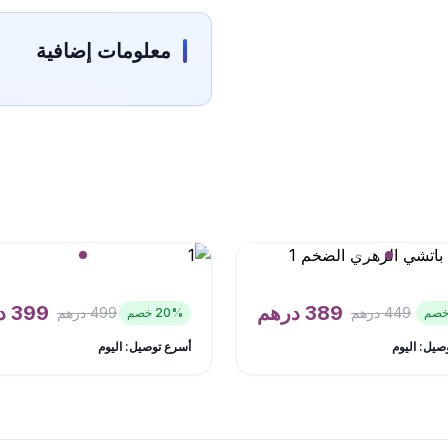
معلومات إضافية
389
درهم
399
د
449
درهم
499
درهم
% خصم
20
صيل: اليوم
أسرع توصيل: اليوم