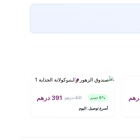
رهم
391
درهم
431
درهم
% خصم
9
أسرع توصيل: اليوم