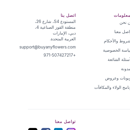
معلومات
اتصل بنا
المستودع S4، شارع 26،
 نحن
منطقة القوز الصناعية 4،
اصل معنا
دبي، الإمارات
العربية المتحدة.
شروط والأحكام
support@buyanyflowers.com
اسة الخصوصية
+971-507427217
أسئلة الشائعة
مدونة
بونات وعروض
نامج الولاء والمكافآت
تواصل معنا