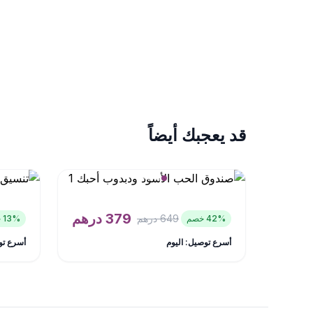
قد يعجبك أيضاً
379
درهم
649
درهم
% خصم
42
% خصم
13
أسرع توصيل: اليوم
أسرع تو