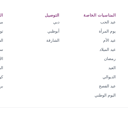
المناسبات الخاصة
التوصيل
ال
عيد الحب
دبي
من
يوم المرأة
أبوظبي
تو
عيد الأم
الشارقة
ال
عيد الميلاد
سي
رمضان
ال
العيد
ال
الديوالي
كو
عيد الفصح
بر
اليوم الوطني