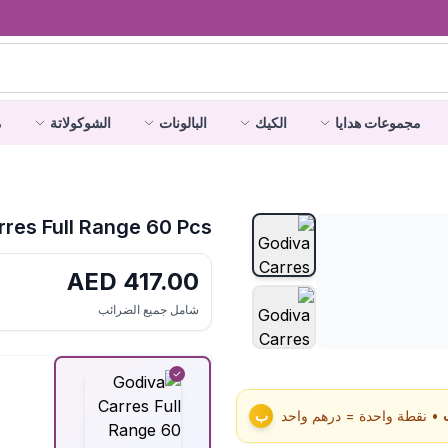
مجموعات هدايا
الكيك
البالونات
الشوكولاتة
م
res Full Range 60 Pcs
AED
417.00
شامل جميع الضرائب
• نقطة واحدة = درهم واحد
ب