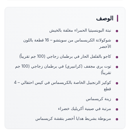
الوصف
نبتة البوينسيتيا الحمراء مغلفة بالخيش
شوكولاتة الكريسماس من سويتشو – 16 قطعة باللون
الأخضر
كاجو بالفلفل الحار في برطمان زجاجي (100 جم تقريباً)
توت بري مجفف (كرانبيري) في برطمان زجاجي (100 جم
تقريباً)
كوكيز الزنجبيل الخاصة بالكريسماس في كيس احتفالي – 4
قطع
زينة كريسماس
مرتبة في صينية أكريليك خضراء
مربوطة بشريط هدايا أخضر بنقشة كريسماس