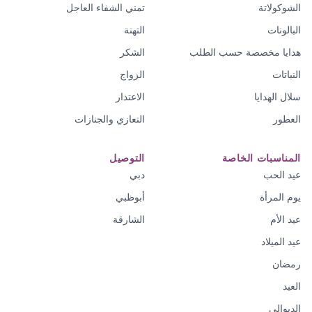
الشوكولاتة
تمني الشفاء العاجل
البالونات
التهنة
هدايا مخصصة حسب الطلب
الشكر
النباتات
الزواج
سلال الهدايا
الاعتذار
العطور
التعازي والجنازات
المناسبات الخاصة
التوصيل
عيد الحب
دبي
يوم المرأة
أبوظبي
عيد الأم
الشارقة
عيد الميلاد
رمضان
العيد
الديوالي