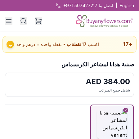
English
|
اتصل بنا
+971 507427217
17
+
اكسب
17
نقطة ب
• نقطة واحدة = درهم واحد
ب
صينية هدايا لمشاعر الكريسماس
AED
384.00
شامل جميع الضرائب