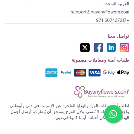
العربية المتحدة.
support@buyanyflowers.com
+971-507427217
تواصل معنا
طلبات آمنة ومعاملات مضمونة
اطلب أروع باقات الورد والهدايا الفاخرة عبر الإنترنت في دبي وأبوظبي،
واجعل كل لحظة لا تُنسى. ولأن الفرح يستحق أن يُشارك، أرسل أجمل
الهدايا والورد لكل أحبائك أينما كانوا في دبي.