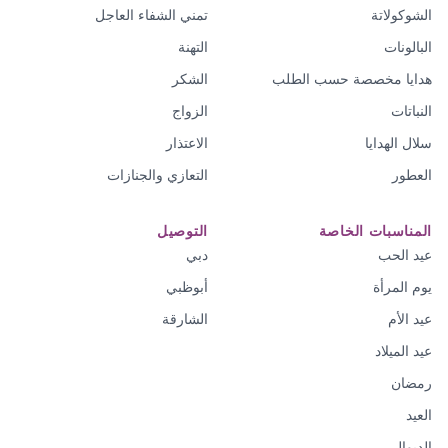
الشوكولاتة
تمني الشفاء العاجل
البالونات
التهنة
هدايا مخصصة حسب الطلب
الشكر
النباتات
الزواج
سلال الهدايا
الاعتذار
العطور
التعازي والجنازات
المناسبات الخاصة
التوصيل
عيد الحب
دبي
يوم المرأة
أبوظبي
عيد الأم
الشارقة
عيد الميلاد
رمضان
العيد
الديوالي