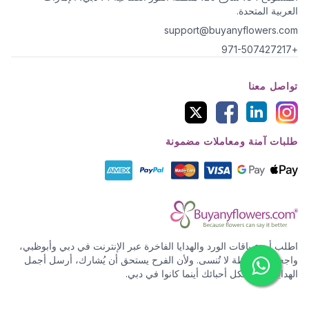
العربية المتحدة.
support@buyanyflowers.com
+971-507427217
تواصل معنا
طلبات آمنة ومعاملات مضمونة
اطلب أروع باقات الورد والهدايا الفاخرة عبر الإنترنت في دبي وأبوظبي،
واجعل كل لحظة لا تُنسى. ولأن الفرح يستحق أن يُشارك، أرسل أجمل
الهدايا والورد لكل أحبائك أينما كانوا في دبي.