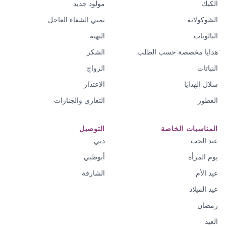
الكيك
مولود جديد
الشوكولاتة
تمني الشفاء العاجل
البالونات
التهنة
هدايا مخصصة حسب الطلب
الشكر
النباتات
الزواج
سلال الهدايا
الاعتذار
العطور
التعازي والجنازات
المناسبات الخاصة
التوصيل
عيد الحب
دبي
يوم المرأة
أبوظبي
عيد الأم
الشارقة
عيد الميلاد
رمضان
العيد