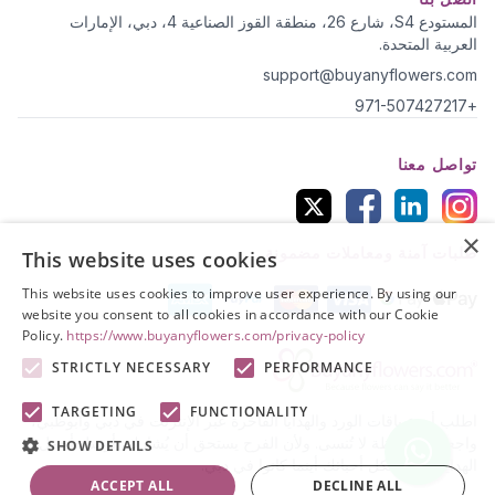
المستودع S4، شارع 26، منطقة القوز الصناعية 4، دبي، الإمارات
العربية المتحدة.
support@buyanyflowers.com
+971-507427217
تواصل معنا
×
طلبات آمنة ومعاملات مضمونة
This website uses cookies
This website uses cookies to improve user experience. By using our
website you consent to all cookies in accordance with our Cookie
Policy.
https://www.buyanyflowers.com/privacy-policy
STRICTLY NECESSARY
PERFORMANCE
TARGETING
FUNCTIONALITY
اطلب أروع باقات الورد والهدايا الفاخرة عبر الإنترنت في دبي وأبوظبي،
واجعل كل لحظة لا تُنسى. ولأن الفرح يستحق أن يُشارك، أرسل أجمل
SHOW DETAILS
الهدايا والورد لكل أحبائك أينما كانوا في دبي.
ACCEPT ALL
DECLINE ALL