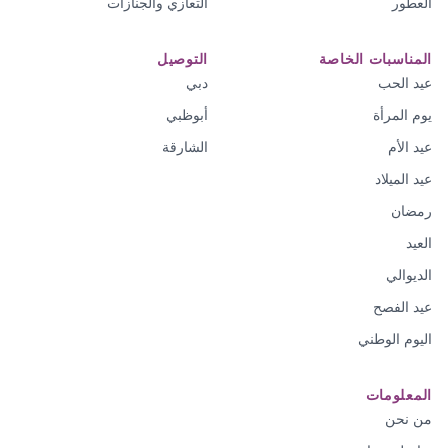
العطور
التعازي والجنازات
المناسبات الخاصة
التوصيل
عيد الحب
دبي
يوم المرأة
أبوظبي
عيد الأم
الشارقة
عيد الميلاد
رمضان
العيد
الديوالي
عيد الفصح
اليوم الوطني
المعلومات
من نحن