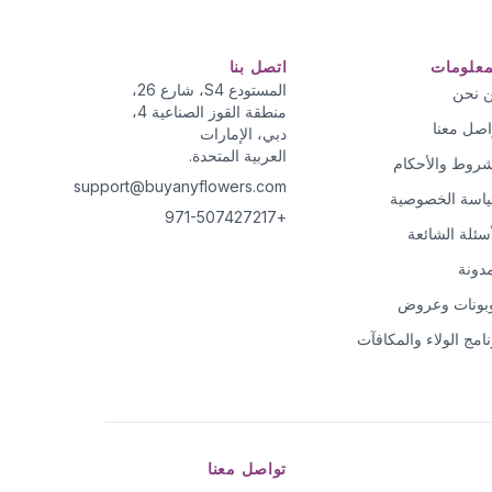
معلومات
اتصل بنا
المستودع S4، شارع 26،
 نحن
منطقة القوز الصناعية 4،
اصل معنا
دبي، الإمارات
العربية المتحدة.
شروط والأحكام
support@buyanyflowers.com
اسة الخصوصية
+971-507427217
أسئلة الشائعة
مدونة
بونات وعروض
نامج الولاء والمكافآت
تواصل معنا