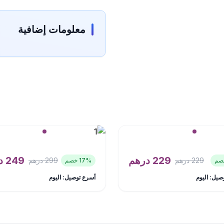
معلومات إضافية
229
درهم
249
د
229
درهم
299
درهم
% خصم
17
صيل: اليوم
أسرع توصيل: اليوم