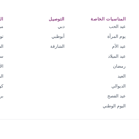
المناسبات الخاصة
التوصيل
ال
عيد الحب
دبي
من
يوم المرأة
أبوظبي
تو
عيد الأم
الشارقة
ال
عيد الميلاد
سي
رمضان
ال
العيد
ال
الديوالي
كو
عيد الفصح
بر
اليوم الوطني