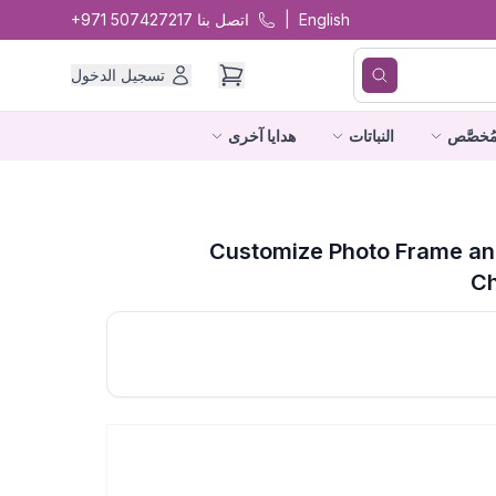
English
|
اتصل بنا
+971 507427217
تسجيل الدخول
ُخصَّص
النباتات
هدايا آخرى
Customize Photo Frame an
Ch