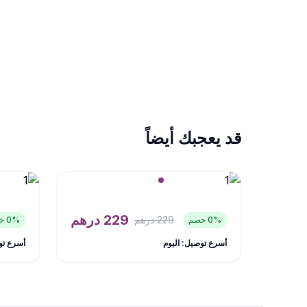
قد يعجبك أيضاً
229
درهم
229
درهم
% خصم
0
% خصم
0
أسرع توصيل: اليوم
أسرع تو