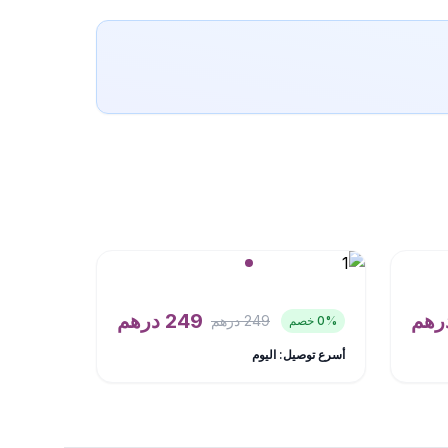
رهم
249
درهم
249
درهم
% خصم
0
أسرع توصيل: اليوم