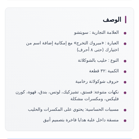
الوصف
العلامة التجارية : سويتشو
العبارة : «مبروك التخرج» مع إمكانية إضافة اسم من
اختيارك (حتى ٨ أحرف)
النوع : حليب بالشوكلاتة
الكمية :٣٢ قطعة
حروف شوكولاتة رخامية
نكهات متنوعة: فستق، تشيزكيك، لوتس، بندق، قهوة، كورن
فليكس، ومكسرات مشكلة
مسببات الحساسية: يحتوي على المكسرات والحليب
منسقة داخل علبة هدايا فاخرة بتصميم أنيق