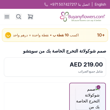
English
|
اتصل بنا
+971 507427217
10
+
اكسب
10
نقطة ب
• نقطة واحدة = درهم واحد
ب
صمم شوكولاتة التخرج الخاصة بك من سويتشو
AED
219.00
شامل جميع الضرائب