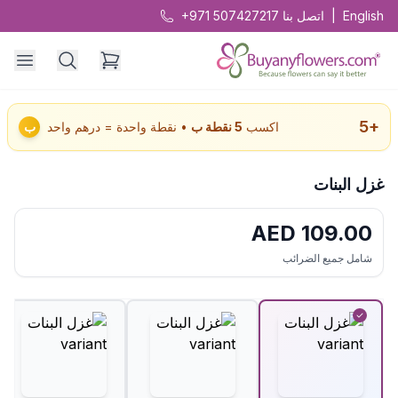
English
|
اتصل بنا
+971 507427217
5
+
اكسب
5
نقطة ب
• نقطة واحدة = درهم واحد
ب
غزل البنات
AED
109.00
شامل جميع الضرائب