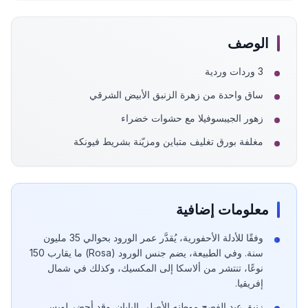
الوصف
3 وردات وردية
ساق واحدة من زهرة الزنبق الأبيض الشرقي
زهور الجيبسوفيلا مع حشوات خضراء
مغلفة بورق تغليف متباين ومزيّنة بشريط فيونكة
معلومات إضافية
وفقًا للأدلة الأحفورية، يُقدَّر عمر الورود بحوالي 35 مليون
سنة. وفي الطبيعة، يضم جنس الورود (Rosa) ما يقارب 150
نوعًا، تنتشر من ألاسكا إلى المكسيك، وكذلك في شمال
إفريقيا.
زنبق عيد الفصح موطنه الأصلي اليابان. وقد أحضر لويس