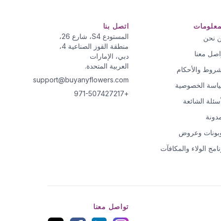
معلومات
اتصل بنا
المستودع S4، شارع 26،
 نحن
منطقة القوز الصناعية 4،
اصل معنا
دبي، الإمارات
العربية المتحدة.
شروط والأحكام
support@buyanyflowers.com
اسة الخصوصية
+971-507427217
أسئلة الشائعة
مدونة
بونات وعروض
نامج الولاء والمكافآت
تواصل معنا