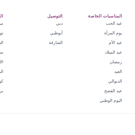
المناسبات الخاصة
التوصيل
ال
عيد الحب
دبي
من
يوم المرأة
أبوظبي
تو
عيد الأم
الشارقة
ال
عيد الميلاد
سي
رمضان
ال
العيد
ال
الديوالي
كو
عيد الفصح
بر
اليوم الوطني