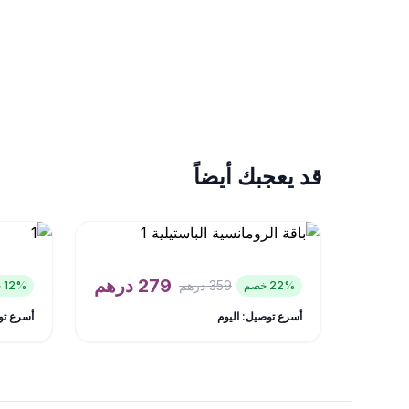
قد يعجبك أيضاً
279
درهم
359
درهم
% خصم
22
% خصم
12
أسرع توصيل: اليوم
أسرع تو