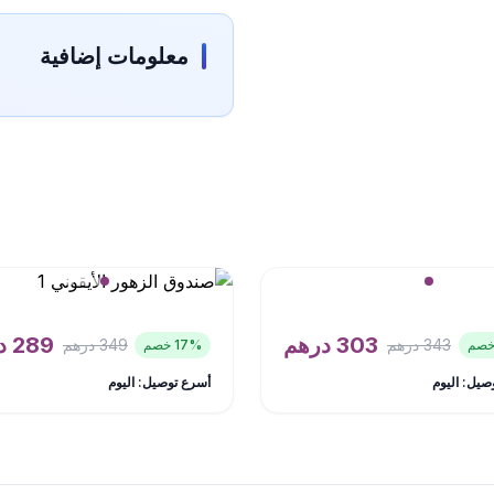
معلومات إضافية
303
درهم
289
د
343
درهم
349
درهم
% خصم
17
صيل: اليوم
أسرع توصيل: اليوم