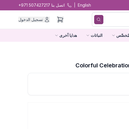
English
|
اتصل بنا
+971 507427217
تسجيل الدخول
ُخصَّص
النباتات
هدايا آخرى
Colorful Celebrati