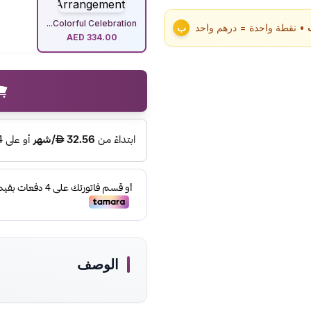
Colorful Celebration...
• نقطة واحدة = درهم واحد
ب
AED
334.00
الوصف