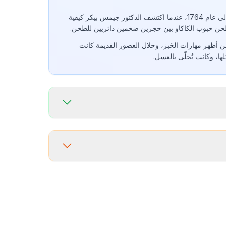
تاريخ كعكة الشوكولاتة يعود إلى عام 1764، عندما اكتشف الدكتور جيمس بيكر كيفية
ن حبوب الكاكاو بين حجرين ضخمين دائريين للطحن.
 أظهر مهارات الخَبز، وخلال العصور القديمة كانت
ا، وكانت تُحلّى بالعسل.