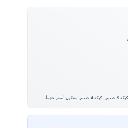
صغر حجماً.