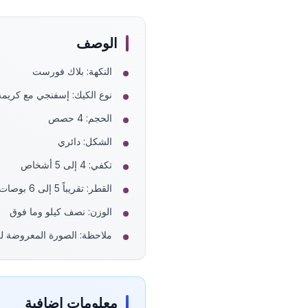
الوصف
النكهة: بلاك فورست
نوع الكيك: إسفنجي مع كريمة
الحجم: 4 حصص
الشكل: دائري
تكفي: 4 إلى 5 أشخاص
القطر: تقريباً 5 إلى 6 بوصات
الوزن: نصف كيلو وما فوق
ملاحظة: الصورة المعروضة لكيكة 8 حصص، كيكة 4 حصص ستكون أ
معلومات إضافية