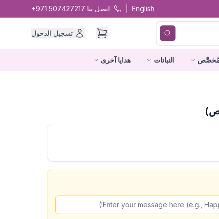
English
|
اتصل بنا
+971 507427217
تسجيل الدخول
ُخصَّص
النباتات
هدايا آخرى