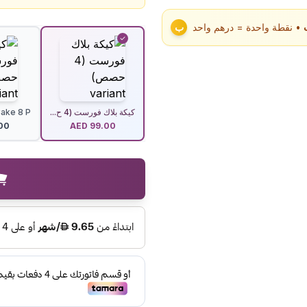
• نقطة واحدة = درهم واحد
ب
كيكة بلاك فورست (4 ح...
ke 8 P...
00
AED
99.00