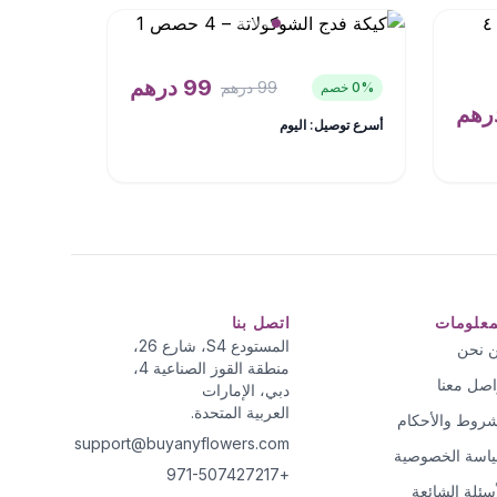
99
درهم
99
درهم
% خصم
0
رهم
أسرع توصيل: اليوم
معلومات
اتصل بنا
المستودع S4، شارع 26،
 نحن
منطقة القوز الصناعية 4،
اصل معنا
دبي، الإمارات
العربية المتحدة.
شروط والأحكام
support@buyanyflowers.com
اسة الخصوصية
+971-507427217
أسئلة الشائعة