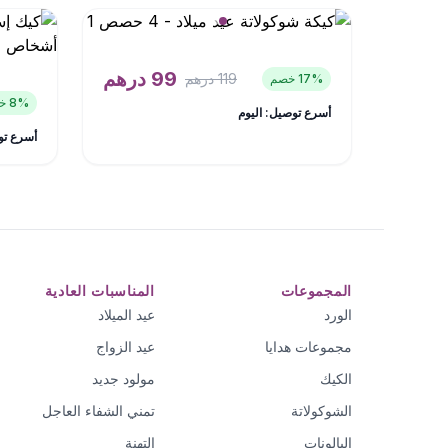
99
درهم
119
درهم
% خصم
17
% خصم
8
أسرع توصيل: اليوم
أسرع تو
المجموعات
المناسبات العادية
الورد
عيد الميلاد
مجموعات هدايا
عيد الزواج
الكيك
مولود جديد
الشوكولاتة
تمني الشفاء العاجل
البالونات
التهنة